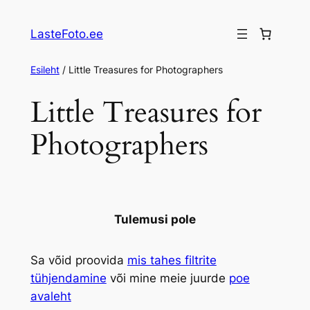
Liigu
sisu
LasteFoto.ee
juurde
Esileht
/ Little Treasures for Photographers
Little Treasures for
Photographers
Tulemusi pole
Sa võid proovida
mis tahes filtrite
tühjendamine
või mine meie juurde
poe
avaleht