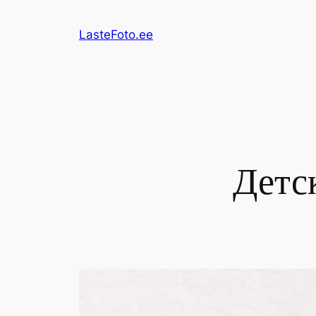
Перейти
к
LasteFoto.ee
содержимому
Детс