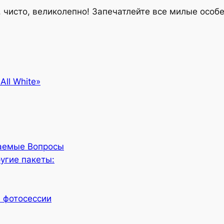
о, чисто, великолепно! Запечатлейте все милые особ
ll White»
ваемые Вопросы
угие пакеты:
 фотосессии