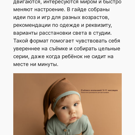
в
двигаются, интересуются миром и быстро
о
меняют настроение. В гайде собраны
т
идеи поз и игр для разных возрастов,
о
рекомендации по одежде и реквизиту,
в
варианты расстановки света в студии.
а
Такой формат помогает чувствовать себя
р
увереннее на съёмке и собирать цельные
а
серии, даже когда ребёнок не сидит на
О
месте ни минуты.
н
л
а
й
н
-
к
у
р