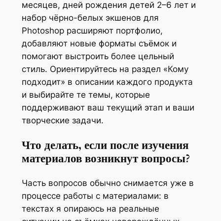
месяцев, дней рождения детей 2–6 лет и
ъ
набор чёрно-белых экшенов для
ё
Photoshop расширяют портфолио,
м
добавляют новые форматы съёмок и
к
помогают выстроить более цельный
е
стиль. Ориентируйтесь на раздел «Кому
д
подходит» в описании каждого продукта
е
и выбирайте те темы, которые
т
поддерживают ваш текущий этап и ваши
е
творческие задачи.
й
2
Что делать, если после изучения
-
материалов возникнут вопросы?
6
л
Часть вопросов обычно снимается уже в
е
процессе работы с материалами: в
т
текстах я опираюсь на реальные