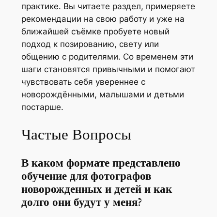
практике. Вы читаете раздел, примеряете
а
рекомендации на свою работу и уже на
й
ближайшей съёмке пробуете новый
д
подход к позированию, свету или
д
общению с родителями. Со временем эти
л
шаги становятся привычными и помогают
я
чувствовать себя увереннее с
ф
новорождёнными, малышами и детьми
о
постарше.
т
о
Частые Вопросы
г
р
В каком формате представлено
а
обучение для фотографов
ф
новорожденных и детей и как
о
долго они будут у меня?
в
п