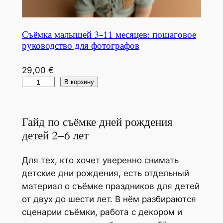
с
п
Съёмка малышей 3-11 месяцев: пошаговое
о
руководство для фотографов
н
ь
29,00
€
ю
К
В корзину
б
о
о
л
р
Гайд по съёмке дней рождения
и
н
детей 2–6 лет
ч
ф
е
о
с
Для тех, кто хочет уверенно снимать
т
т
детские дни рождения, есть отдельный
о
в
материал о съёмке праздников для детей
г
о
от двух до шести лет. В нём разбираются
р
т
сценарии съёмки, работа с декором и
а