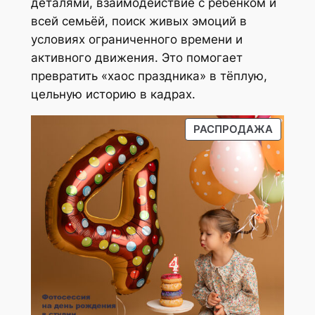
о
деталями, взаимодействие с ребёнком и
ф
в
всей семьёй, поиск живых эмоций в
и
а
условиях ограниченного времени и
и
р
активного движения. Это помогает
:
а
превратить «хаос праздника» в тёплую,
с
С
цельную историю в кадрах.
т
ъ
а
П
РАСПРОДАЖА
ё
н
Р
м
ь
О
к
Д
э
а
А
к
м
В
с
А
а
п
Е
л
е
М
ы
Ы
р
ш
Й
т
е
Т
о
й
О