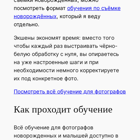
л
н
а
я
посмотреть формат
обучения по съёмке
ь
а
5
ф
новорождённых
, который я веду
н
д
9
о
отдельно.
о
е
,
т
г
н
0
о
Экшены экономят время: вместо того
о
ь
0
г
чтобы каждый раз выстраивать чёрно-
о
р
р
белую обработку с нуля, вы опираетесь
б
о
€
а
на уже настроенные шаги и при
у
ж
.
ф
необходимости немного корректируете
ч
д
о
их под конкретное фото.
е
е
в
н
Посмотреть всё обучение для фотографов
н
и
и
Как проходит обучение
я
я
в
с
Всё обучение для фотографов
т
новорожденных и малышей доступно в