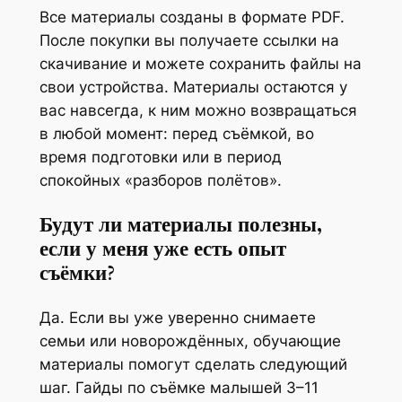
о
Все материалы созданы в формате PDF.
м
После покупки вы получаете ссылки на
и
скачивание и можете сохранить файлы на
н
свои устройства. Материалы остаются у
и
вас навсегда, к ним можно возвращаться
м
в любой момент: перед съёмкой, во
а
время подготовки или в период
л
спокойных «разборов полётов».
и
Будут ли материалы полезны,
с
если у меня уже есть опыт
т
съёмки?
и
ч
Да. Если вы уже уверенно снимаете
н
семьи или новорождённых, обучающие
о
материалы помогут сделать следующий
й
шаг. Гайды по съёмке малышей 3–11
с