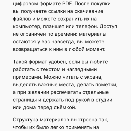
у
цифровом формате PDF. После покупки
д
вы получаете ссылки на скачивание
и
файлов и можете сохранить их на
и
компьютер, планшет или телефон. Доступ
:
не ограничен по времени: материалы
п
остаются у вас навсегда, вы можете
р
возвращаться к ним в любой момент.
а
Такой формат удобен, если вы любите
к
работать с текстом и наглядными
т
примерами. Можно читать с экрана,
и
выделять важные места, делать пометки,
ч
а при желании распечатать отдельные
е
страницы и держать под рукой в студии
с
или дома перед съёмкой.
к
и
Структура материалов выстроена так,
й
чтобы их было легко применять на
г