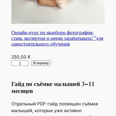
Онлайн-курс по ньюборн фотографии:
стань экспертом и начни зарабатывать! *для
самостоятельного обучения
250,00
€
К
В корзину
о
л
Гайд по съёмке малышей 3–11
и
месяцев
ч
е
с
Отдельный PDF-гайд посвящен съёмке
т
малышей, которые уже активно