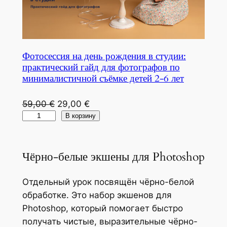
м
В
3
и
А
-
н
Р
1
а
1
Фотосессия на день рождения в студии:
ч
м
практический гайд для фотографов по
н
минималистичной съёмке детей 2-6 лет
е
и
с
з
П
Т
59,00
€
29,00
€
я
а
К
е
е
В корзину
ц
р
о
р
к
е
а
л
в
у
в
б
Чёрно-белые экшены для Photoshop
и
о
щ
:
а
ч
н
а
п
т
Отдельный урок посвящён чёрно-белой
е
а
я
о
ы
обработке. Это набор экшенов для
с
ч
ц
ш
в
Photoshop, который помогает быстро
т
а
е
а
а
получать чистые, выразительные чёрно-
в
л
н
г