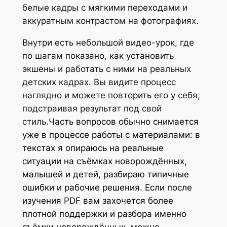
т
белые кадры с мягкими переходами и
о
ь
а
о
ь
аккуратным контрастом на фотографиях.
т
н
:
в
!
о
а
2
о
Внутри есть небольшой видео-урок, где
*
в
я
9
е
по шагам показано, как установить
д
а
ц
,
р
экшены и работать с ними на реальных
л
р
е
0
у
детских кадрах. Вы видите процесс
я
а
н
0
к
наглядно и можете повторить его у себя,
с
Ф
а
о
подстраивая результат под свой
а
о
с
€
в
стиль.
Часть вопросов обычно снимается
м
т
о
.
о
уже в процессе работы с материалами: в
о
о
с
д
текстах я опираюсь на реальные
с
с
т
с
ситуации на съёмках новорождённых,
т
е
а
т
малышей и детей, разбираю типичные
о
с
в
в
ошибки и рабочие решения. Если после
я
с
л
о
изучения PDF вам захочется более
т
и
я
д
плотной поддержки и разбора именно
е
я
л
л
съёмки новорождённых, можно