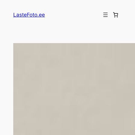
Перейти
к
LasteFoto.ee
содержимому