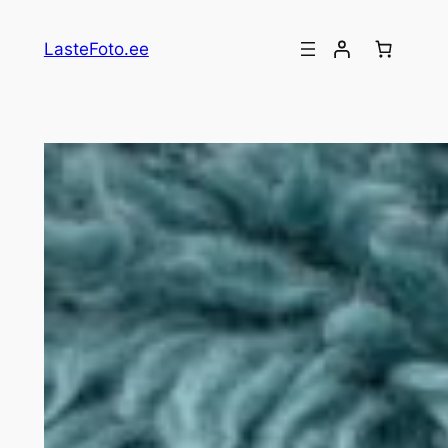
Перейти
к
LasteFoto.ee
содержимому